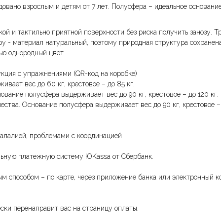
овано взрослым и детям от 7 лет. Полусфера – идеальное основание
ой и тактильно приятной поверхности без риска получить занозу. 
у - материал натуральный, поэтому природная структура сохранена
ью однородный цвет.
укция с упражнениями (QR-код на коробке)
вает вес до 60 кг, крестовое – до 85 кг.
ование полусфера выдерживает вес до 90 кг, крестовое – до 120 кг.
ества. Основание полусфера выдерживает вес до 90 кг, крестовое – 
, алалией, проблемами с координацией
альную платежную систему ЮKassа от Сбербанк.
 способом – по карте, через приложение банка или электронный ко
ски перенаправит вас на страницу оплаты.