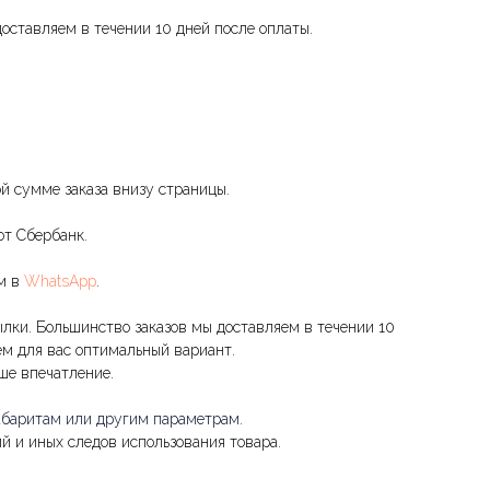
оставляем в течении 10 дней после оплаты.
ой сумме заказа внизу страницы.
от Сбербанк.
ам в
WhatsApp
.
ылки. Большинство заказов мы доставляем в течении 10
м для вас оптимальный вариант.
аше впечатление.
габаритам или другим параметрам
.
й и иных следов использования товара.