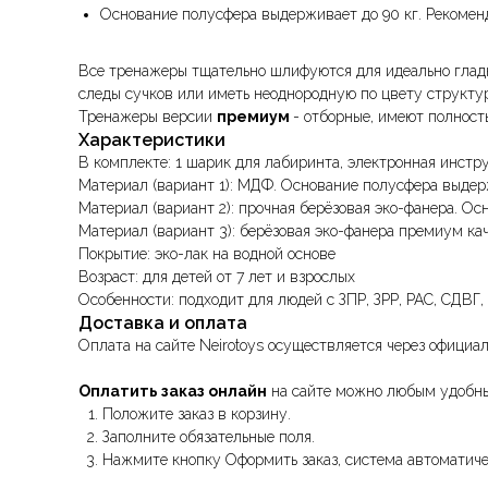
Основание полусфера выдерживает до 90 кг. Рекоменд
Все тренажеры тщательно шлифуются для идеально гладк
следы сучков или иметь неоднородную по цвету структур
Тренажеры версии
премиум
- отборные, имеют полност
Характеристики
В комплекте: 1 шарик для лабиринта, электронная инстр
Материал (вариант 1): МДФ. Основание полусфера выдержи
Материал (вариант 2): прочная берёзовая эко-фанера. Осн
Материал (вариант 3): берёзовая эко-фанера премиум кач
Покрытие: эко-лак на водной основе
Возраст: для детей от 7 лет и взрослых
Особенности: подходит для людей с ЗПР, ЗРР, РАС, СДВГ
Доставка и оплата
Оплата на сайте Neirotoys осуществляется через офици
Оплатить заказ онлайн
на сайте можно любым удобным
Положите заказ в корзину.
Заполните обязательные поля.
Нажмите кнопку Оформить заказ, система автоматиче