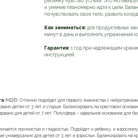
ребёнку чувство успеха. Это мотивируе
и умение планомерно идти к цели. Бал
почувствовать свое тело, развить коо
Как заниматься:
для продуктивных зан
минут в день и выполнять упражнения и
Гарантия:
1 год при надлежащем хране
инструкцией.
та
(МДФ). Отлично подойдет для первого знакомства с нейротренажер
вано детям от 3 лет и старше. Балансировать на крестовом основан
овано для детей от 7 лет. Полусфера – идеальное основание для ба
ичается прочностью и гладкостью. Подойдет и ребенку, и взрослому
е универсально для детей от 3 лет и взрослых. Балансировать на к