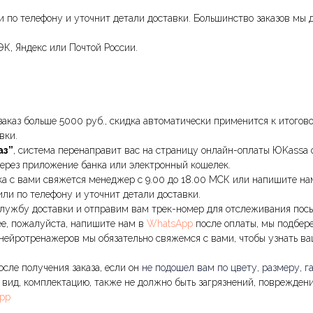
по телефону и уточнит детали доставки. Большинство заказов мы д
К, Яндекс или Почтой России.
 заказ больше 5000 руб., скидка автоматически применится к итогов
вки.
аз”
, система перенаправит вас на страницу онлайн-оплаты ЮKassa 
через приложение банка или электронный кошелек.
ока с вами свяжется менеджер с 9.00 до 18.00 МСК или напишите н
ли по телефону и уточнит детали доставки.
 службу доставки и отправим вам трек-номер для отслеживания пос
рее, пожалуйста, напишите нам в
WhatsApp
после оплаты, мы подбере
я нейротренажеров мы обязательно свяжемся с вами, чтобы узнать в
сле получения заказа, если он
не подошел вам по цвету, размеру, 
вид, комплектацию, также не должно быть загрязнений, повреждени
pp