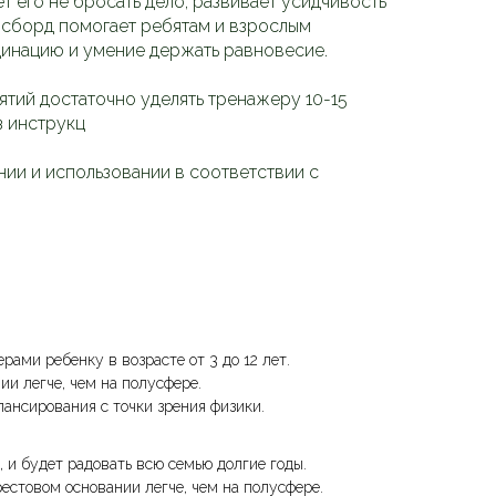
т его не бросать дело, развивает усидчивость
ансборд помогает ребятам и взрослым
рдинацию и умение держать равновесие.
ятий достаточно уделять тренажеру 10-15
з инструкц
нии и использовании в соответствии с
ами ребенку в возрасте от 3 до 12 лет.
ии легче, чем на полусфере.
лансирования с точки зрения физики.
, и будет радовать всю семью долгие годы.
рестовом основании легче, чем на полусфере.