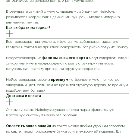
активизируется речевой центр, и речь улучшается.
В результате занятий с межполушарным лабиринтом Neirotoys
развивается координация движений рук, речь, мелкая моторика,
внимание, память.
Как выбрать материал?
Все тренажеры тщательно шлифуются, мы добиваемся идеально
гладкой и тактильно приятной поверхности без риска получить занозу.
Нейротренажеры из
фанеры высшего сорта
могут содержать следы
сучков или иметь неоднородную по цвету структуру - материал
натуральный, поэтому природная структура сохранена.
Нейротренажеры версии
премиум
- отборные, имеют полностью
однородный цвет, если вам не нравится структура дерева, то премиум
подойдет вам больше:)
Доставка и оплата
Оплата на сайте Neirotoys осуществляется через официальную
платежную систему ЮKassа от Сбербанк.
Оплатить заказ онлайн
на сайте можно любым удобным способом –
по карте, через приложение банка или электронный кошелек. Для