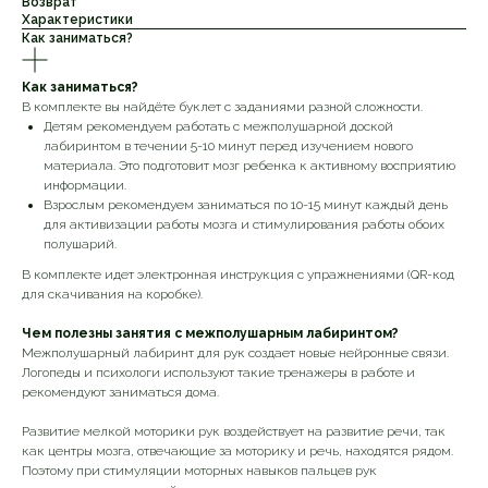
Возврат
Характеристики
Как заниматься?
Как заниматься?
В комплекте вы найдёте буклет с заданиями разной сложности.
Детям рекомендуем работать с межполушарной доской
лабиринтом в течении 5-10 минут перед изучением нового
материала. Это подготовит мозг ребенка к активному восприятию
информации.
Взрослым рекомендуем заниматься по 10-15 минут каждый день
для активизации работы мозга и стимулирования работы обоих
полушарий.
В комплекте идет электронная инструкция с упражнениями (QR-код
для скачивания на коробке).
Чем полезны занятия с межполушарным лабиринтом?
Межполушарный лабиринт для рук создает новые нейронные связи.
Логопеды и психологи используют такие тренажеры в работе и
рекомендуют заниматься дома.
Развитие мелкой моторики рук воздействует на развитие речи, так
как центры мозга, отвечающие за моторику и речь, находятся рядом.
Поэтому при стимуляции моторных навыков пальцев рук