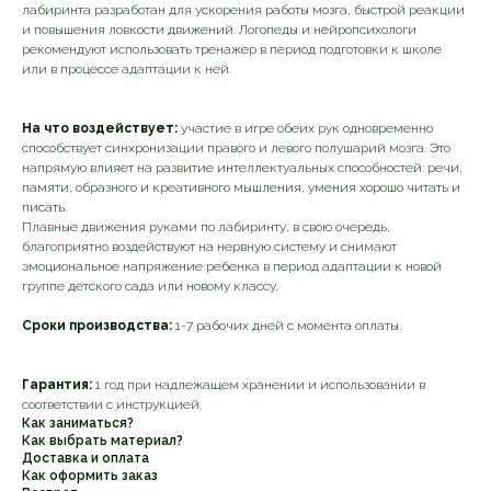
лабиринта разработан для ускорения работы мозга, быстрой реакции
и повышения ловкости движений. Логопеды и нейропсихологи
рекомендуют использовать тренажер в период подготовки к школе
или в процессе адаптации к ней.
На что воздействует:
участие в игре обеих рук одновременно
способствует синхронизации правого и левого полушарий мозга. Это
напрямую влияет на развитие интеллектуальных способностей: речи,
памяти, образного и креативного мышления, умения хорошо читать и
писать.
Плавные движения руками по лабиринту, в свою очередь,
благоприятно воздействуют на нервную систему и снимают
эмоциональное напряжение ребенка в период адаптации к новой
группе детского сада или новому классу.
Сроки производства:
1-7 рабочих дней с момента оплаты.
Гарантия:
1 год при надлежащем хранении и использовании в
соответствии с инструкцией.
Как заниматься?
Как выбрать материал?
Доставка и оплата
Как оформить заказ