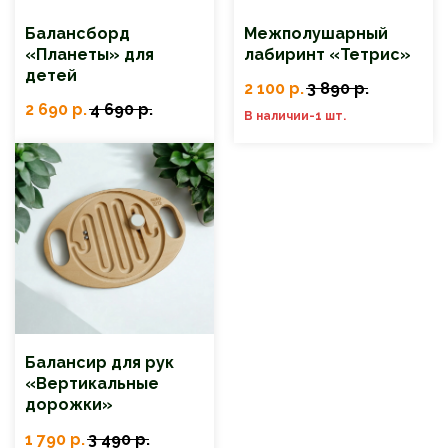
Балансборд
Межполушарный
«Планеты» для
лабиринт «Тетрис»
детей
2 100
р.
3 890
р.
2 690
р.
4 690
р.
В наличии-1 шт.
Балансир для рук
«Вертикальные
дорожки»
1 790
р.
3 490
р.