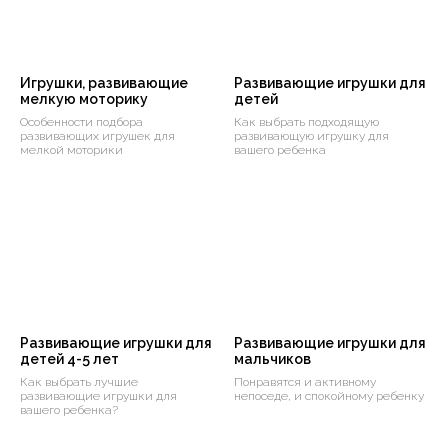
Игрушки, развивающие
Развивающие игрушки для
мелкую моторику
детей
Особенности подбора
Как выбрать подходящую
развивающих игрушек для
развивающую игрушку для
мелкой моторики
вашего ребенка
Развивающие игрушки для
Развивающие игрушки для
детей 4-5 лет
мальчиков
Как выбрать лучшие
Понравятся и активному
развивающие игрушки для
непоседе, и спокойному ребенку
вашего ребенка?