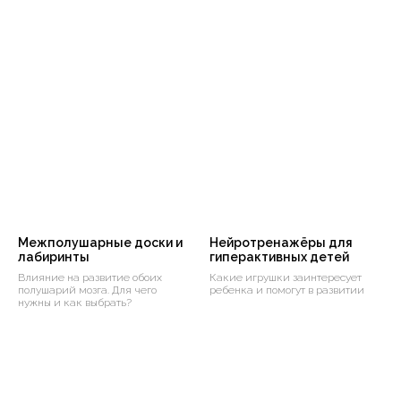
Межполушарные доски и
Нейротренажёры для
лабиринты
гиперактивных детей
Влияние на развитие обоих
Какие игрушки заинтересует
полушарий мозга. Для чего
ребенка и помогут в развитии
нужны и как выбрать?