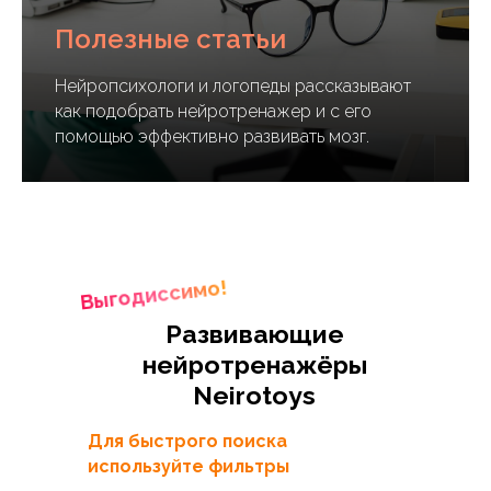
Полезные статьи
Нейропсихологи и логопеды рассказывают
как подобрать нейротренажер и с его
помощью эффективно развивать мозг.
Выгодиссимо!
Развивающие
нейротренажёры
Neirotoys
Для быстрого поиска
используйте фильтры