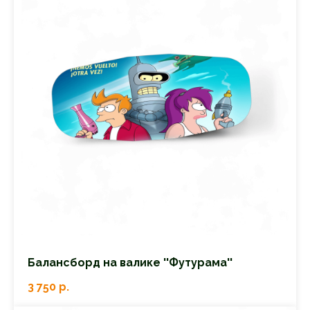
Балансборд на валике ''Футурама''
3 750
р.