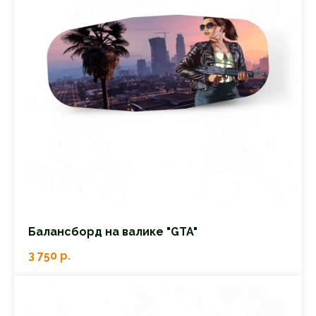
Балансборд на валике "GTA"
3 750
р.